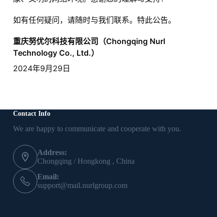
如有任何疑问，请随时与我们联系。特此公告。
重庆努优尔科技有限公司（Chongqing Nurl
Technology Co., Ltd.）
2024年9月29日
Contact Info
We are happy to communicate and cooperate with you.
Address:
Chongqing / Hongkong , China
Email:
support@mail.nurlgroup.com