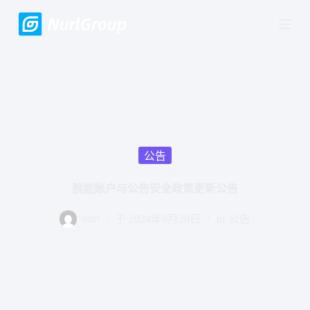
跳
过
内
容
公告
腕能账户与公告安全政策更新公告
nurl
于
2024年9月29日
In
公告