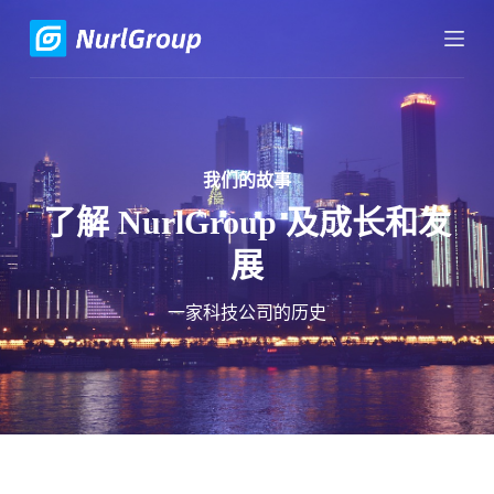
跳
过
内
容
我们的故事
了解 NurlGroup 及成长和发
展
一家科技公司的历史