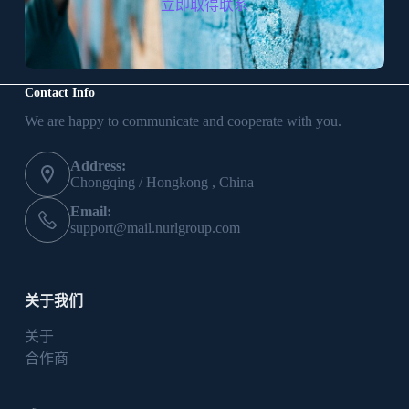
立即取得联系
Contact Info
We are happy to communicate and cooperate with you.
Address:
Chongqing / Hongkong , China
Email:
support@mail.nurlgroup.com
关于我们
关于
合作商