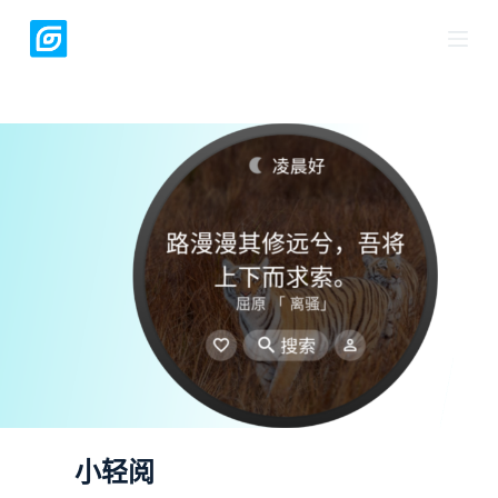
跳
过
内
容
小轻阅