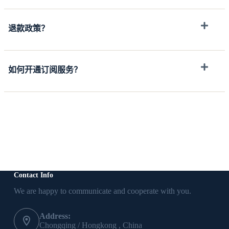
退款政策？
如何开通订阅服务？
Contact Info
We are happy to communicate and cooperate with you.
Address:
Chongqing / Hongkong , China