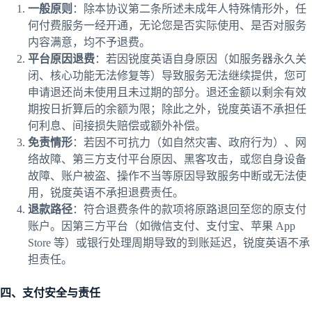
一般原则
：除本协议第二条所述未成年人特殊情形外，任
何付费服务一经开通，无论您是否实际使用、是否对服务
内容满意，均不予退费。
平台原因退费
：若因锐度英语自身原因（如服务器永久关
闭、核心功能无法修复等）导致服务无法继续提供，您可
申请退还尚未使用且未过期的部分。退还金额以剩余有效
期按日折算后的余额为限；除此之外，锐度英语不承担任
何利息、间接损失赔偿或额外补偿。
免责情形
：若因不可抗力（如自然灾害、政府行为）、网
络故障、第三方支付平台原因、黑客攻击，或您自身设备
故障、账户被盗、操作不当等原因导致服务中断或无法使
用，锐度英语不承担退费责任。
退款路径
：符合退费条件的款项将原路退回至您的原支付
账户。因第三方平台（如微信支付、支付宝、苹果 App
Store 等）或银行处理周期导致的到账延迟，锐度英语不承
担责任。
四、支付安全与责任